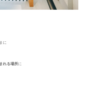
まに
まれる場所
に