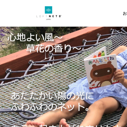
コ
ナ
ン
ビ
お
テ
ゲ
ン
ー
ツ
シ
へ
ョ
ス
ン
キ
に
ッ
移
プ
動
Previous